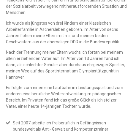
Tätigkeitsfeld ist seit 15 Jahren in unterschiedlichsten Bereichen
der Sozialarbeit vorwiegend mit herausfordernden Situation und
Menschen.
Ich wurde als jüngstes von drei Kindern einer klassischen
Arbeiterfamilie in Aschersleben geboren. Im Alter von sechs
Jahren flohen meine Eltern mit mir und meinen beiden
Geschwistern aus der ehemaligen DDR in die Bundesrepublik.
Nach der Trennung meiner Eltern wuchs ich fortan bei meinem
allein erziehenden Vater auf. Im Alter von 13 Jahren fand ich
dann, als schlechter Schüler aber durchaus ehrgeiziger Sportler,
meinen Weg auf das Sportinternat am Olympiastützpunkt in
Hannover.
Es folgte zum einen eine Laufbahn im Leistungssport und zum
anderen eine berufliche Weiterentwicklung im pädagogischen
Bereich. Im Privaten fand ich das große Glück als ich stolzer
Vater, einer heute 14-jährigen Tochter, wurde.
Seit 2007 arbeite ich freiberuflich in Gefängnissen
bundesweit als Anti- Gewalt und Kompetenztrainer