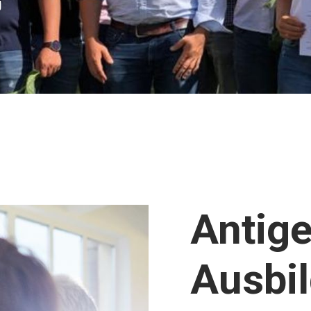
g
Antige
Ausbi