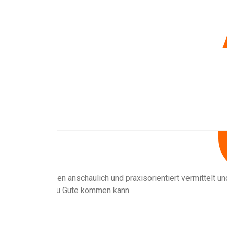
lt und eine
Als ich mich für die Ausbildung zur Antige
bin ich froh, mich für die Teilnahme 
Themeninhalten gezwungenermaßen in eine 
Steffen hundertprozentig gemeiste