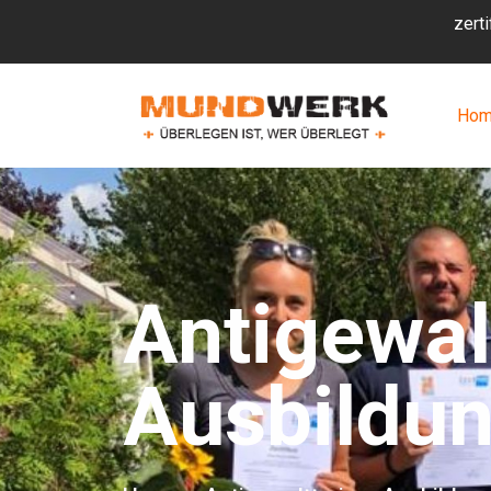
zert
Ho
Antigewal
Ausbildu