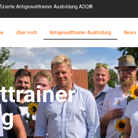
ifizierte Antigewalttrainer Ausbildung ADQ®
me
Über mich
Antigewalttrainer Ausbildung
News
ttrainer
ng