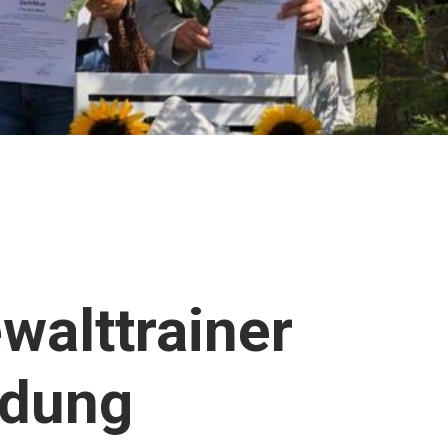
walttrainer
ldung