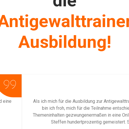
die
Antigewalttraine
Ausbildung!
Tina Roth, 32
walttrainerin entschieden habe, hatte ich keine wirkliche Vorstel
entschieden zu haben. Die große Herausforderung, eine Präsenzver
Onlineveranstaltung umzuwandeln, in der eine sichere, vertrau
rt. Sowohl beruflich, als auch privat hat diese Ausbildung eine