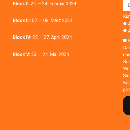
Block II:
23. – 24. Februar 2024
Kur
Block III:
07. – 08. März 2024
Block IV:
25. – 27. April 2024
Dat
Block V:
23. – 24. Mai 2024
dam
Bea
Wei
Sie
Kop
ges