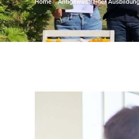
Home
::
Antigewalttrainer Ausbildun