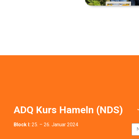
)
ADQ Kurs Hameln (NDS)
Block I:
25. – 26. Januar 2024