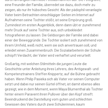
eine Freundin der Familie, überredet sie dazu, doch mehr zu
zeigen, als nur ihr hübsches Gesicht. Als der pädophil veranlagte
Vater beim Betrachten einschlägiger Seiten im Internet auf
Aufnahmen seine Tochter stößt, ist seine Empörung groß.
Zumindest im ersten Augenblick, denn dann übt er zunehmend
mehr Druck auf seine Tochter aus, sich unbekleidet
fotografieren zu lassen. Die Geldsorgen der Familie sind dabei
einer der Beweggründe. Die Tochter isoliert sich zunehmend von
ihrem Umfeld, weiß nicht, wem sie sich anvertrauen soll, und
erleidet einen Zusammenbruch. Die Sozialarbeiterin der Schule
schöpft Verdacht, der Vater wird verhaftet und verurteilt.
Großartig, mit welchen Stilmitteln die jungen Leute die
Geschichte unter Anleitung ihres Lehrers, des Antigewalt- und
Kompetenztrainers Steffen Knippertz, auf die Bühne gebracht
haben. Wenn Philip Pasieka sich als Vater vor seinen Computer
setzt und dabei nur seinen Gürtel öffnet, ist damit ebenso alles
gezeigt, wie in dem Moment, wenn Maya Blumenthal als Tochter
hinter einem Paravent ihren Pullover über den Kopf streift.
Beeindruckend die Darstellung vom guten und schlechten
Gewissen des Vaters durch zwei Schülerinnen, kaum