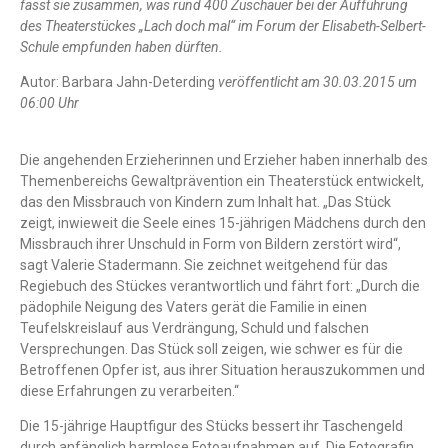
fasst sie zusammen, was rund 400 Zuschauer bei der Aufführung
des Theaterstückes „Lach doch mal“ im Forum der Elisabeth-Selbert-
Schule empfunden haben dürften.
Autor: Barbara Jahn-Deterding
veröffentlicht am 30.03.2015 um
06:00 Uhr
Die angehenden Erzieherinnen und Erzieher haben innerhalb des
Themenbereichs Gewaltprävention ein Theaterstück entwickelt,
das den Missbrauch von Kindern zum Inhalt hat. „Das Stück
zeigt, inwieweit die Seele eines 15-jährigen Mädchens durch den
Missbrauch ihrer Unschuld in Form von Bildern zerstört wird“,
sagt Valerie Stadermann. Sie zeichnet weitgehend für das
Regiebuch des Stückes verantwortlich und fährt fort: „Durch die
pädophile Neigung des Vaters gerät die Familie in einen
Teufelskreislauf aus Verdrängung, Schuld und falschen
Versprechungen. Das Stück soll zeigen, wie schwer es für die
Betroffenen Opfer ist, aus ihrer Situation herauszukommen und
diese Erfahrungen zu verarbeiten.“
Die 15-jährige Hauptfigur des Stücks bessert ihr Taschengeld
durch anfänglich harmlose Fotoaufnahmen auf. Die Fotografin,